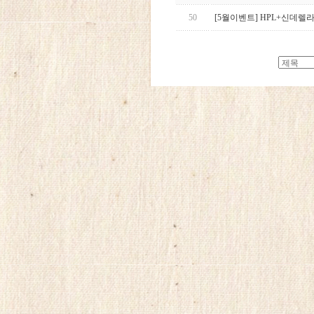
50
[5월이벤트] HPL+신데렐