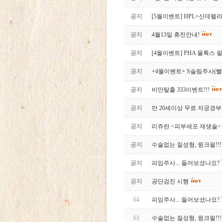
공지
[5월이벤트] HPL+신데렐
공지
4월13일 휴진안내!
공지
[4월이벤트] PHA 물톡스
공지
+4월이벤트+ S슬림주사(
공지
비만탈출 333이벤트!!!
공지
만 20세이상 무료 자궁경부
공지
리쥬란 <피부세포 재생술>
공지
수술없는 질성형, 윙크필!!!
공지
피임주사... 들어보셨나요?
공지
공단검진 시행
64
피임주사... 들어보셨나요?
63
수술없는 질성형, 윙크필!!!