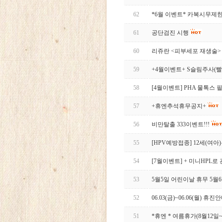
62
*6월 이벤트* 카복시무제
61
공단검진 시행
60
리쥬란 <피부세포 재생술>
59
+4월이벤트+ S슬림주사(
58
[4월이벤트] PHA 물톡스
57
+휴엔추석휴무공지+
56
비만탈출 333이벤트!!!
55
[HPV예방접종] 12세(여
54
[7월이벤트] + 미니HPL로
53
5월5일 어린이날 휴무 5
52
06.03(금)~06.06(월) 휴진
51
*휴엔 * 여름휴가(8월12일~