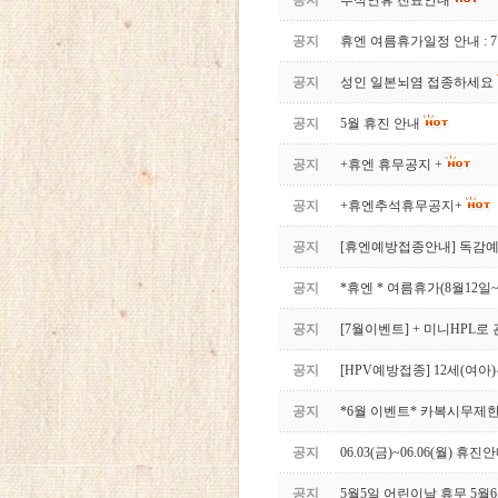
공지
추석연휴 진료안내
공지
휴엔 여름휴가일정 안내 : 7
공지
성인 일본뇌염 접종하세요
공지
5월 휴진 안내
공지
+휴엔 휴무공지 +
공지
+휴엔추석휴무공지+
공지
[휴엔예방접종안내] 독감
공지
*휴엔 * 여름휴가(8월12일~
공지
[7월이벤트] + 미니HPL로
공지
[HPV예방접종] 12세(여
공지
*6월 이벤트* 카복시무제
공지
06.03(금)~06.06(월) 휴진
공지
5월5일 어린이날 휴무 5