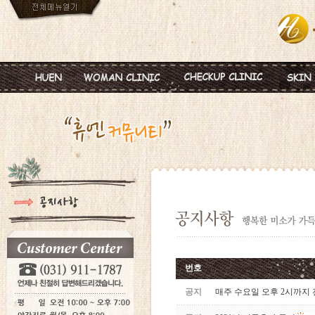
인사말
임신
혈액종합검진
MTS
진료안내
피임
미혼여성검진
IPL
진료시간
월경이상
초기임신검진
Ionz
병원둘러보기
질염 및 성병
웨딩검진
레스
찾아오시는길
갱년기 및 폐경
갱년기검진
메디
여성성형
백신프로그램
번호
공지
매주 수요일 오후 2시까지