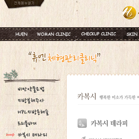
인사말
임신
혈액종합검진
MTS
진료안내
피임
미혼여성검진
IPL
진료시간
월경이상
초기임신검진
Ionz
병원둘러보기
질염 및 성병
웨딩검진
레스
찾아오시는길
갱년기 및 폐경
갱년기검진
메디
여성성형
백신프로그램