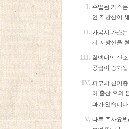
주입된 가스는
인 지방산이 
카복시 가스는
서 지방산을 
혈액내의 산소
공급이 증가됩
피부의 진피층
히 출산 후의 
과가 있습니다
다른 주사요법