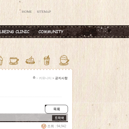
데렐라주사
공지사항
타민칵테일
옥주사
반·마늘주사
다공증주사
> 커뮤니티
> 공지사항
조회 : 94,942