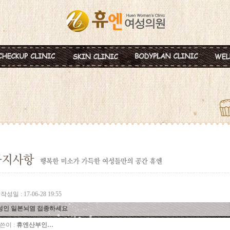
혈액종합검진
MTS
비만약물요법
신
미혼여성검진
IPL
지방분해주사
비
초기임신검진
Ionzyme
HPL 지방용해술
백
웨딩검진
레스틸렌
카복시테라피
태
갱년기검진
메디톡신
골
백신프로그램
작성일 : 17-06-28 19:55
성인 일본뇌염 접종하세요
쓴이 :
휴엔산부인…