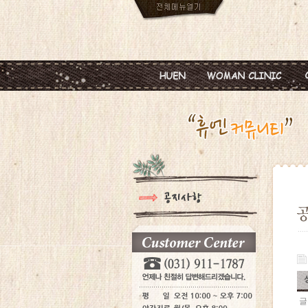
인사말
임신
진료안내
피임
진료시간
월경이상
병원둘러보기
질염 및 성병
찾아오시는길
갱년기 및 폐경
여성성형
글